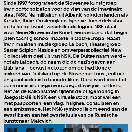
Sinds 1997 fotografeert de Sloveense kunstgroep
Irwin echte soldaten voor de vlag van de imaginaire
staat NSK. Na militairen uit Albanië volgden landen als
Kroatië, Italië, Oostenrijk en Tsjechië. Inmiddels staat
de teller op twaalf verschillende legers. NSK staat
voor Neue Slowenische Kunst, een verbond dat begin
jaren tachtig school maakte in Oost-Europa. Naast
Irwin maakten muziekgroep Laibach, theatergroep
Sester Scipion Nasice en ontwerperscollectief New
Collectivism deel uit van NSK. De Duitse naam werd –
net als Laibach, de naam die de nazi’s gaven aan
Ljubljana – bewust gekozen om de traditionele
invloed van Duitsland op de Sloveense kunst, cultuur
en geschiedenis te benadrukken. Deze werd door het
communistisch regime in Joegoslavië juist ontkend.
Net als de Balkanstaten tijdens de burgeroorlog in
Joegoslavië is NSK een virtuele staat, maar wel een
met paspoorten, een vlag, insignes, consulaten en
een ambassade. Het NSK-symbool is ontleend aan de
swastika en aan het zwarte kruis van de Russische
kunstenaar Malevich.