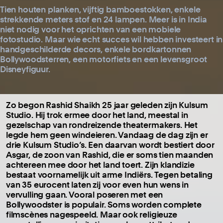
Tien houten planken, vijftig bamboestokken, enkele
strekkende meters stof en 24 lampen. Meer is in India
niet nodig voor het oprichten van een mobiele
fotostudio. Maar wie echt succes wil hebben investeert in
handgeschilderde decors, enkele bordkartonnen
Bollywoodsterren, een motorfiets en een levensgroot
Disneyfiguur.
Zo begon Rashid Shaikh 25 jaar geleden zijn Kulsum
Studio. Hij trok ermee door het land, meestal in
gezelschap van rondreizende theatermakers. Het
legde hem geen windeieren. Vandaag de dag zijn er
drie Kulsum Studio’s. Een daarvan wordt bestiert door
Asgar, de zoon van Rashid, die er soms tien maanden
achtereen mee door het land toert. Zijn klandizie
bestaat voornamelijk uit arme Indiërs. Tegen betaling
van 35 eurocent laten zij voor even hun wens in
vervulling gaan. Vooral poseren met een
Bollywoodster is populair. Soms worden complete
filmscènes nagespeeld. Maar ook religieuze