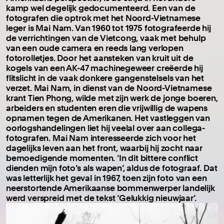
kamp wel degelijk gedocumenteerd. Een van de
fotografen die optrok met het Noord-Vietnamese
leger is Mai Nam. Van 1960 tot 1975 fotografeerde hij
de verrichtingen van de Vietcong, vaak met behulp
van een oude camera en reeds lang verlopen
fotorolletjes. Door het aansteken van kruit uit de
kogels van een AK-47 machinegeweer creëerde hij
flitslicht in de vaak donkere gangenstelsels van het
verzet. Mai Nam, in dienst van de Noord-Vietnamese
krant Tien Phong, wilde met zijn werk de jonge boeren,
arbeiders en studenten eren die vrijwillig de wapens
opnamen tegen de Amerikanen. Het vastleggen van
oorlogshandelingen liet hij veelal over aan collega-
fotografen. Mai Nam interesseerde zich voor het
dagelijks leven aan het front, waarbij hij zocht naar
bemoedigende momenten. ‘In dit bittere conflict
dienden mijn foto’s als wapen’, aldus de fotograaf. Dat
was letterlijk het geval in 1967, toen zijn foto van een
neerstortende Amerikaanse bommenwerper landelijk
werd verspreid met de tekst ‘Gelukkig nieuwjaar’.