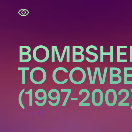
Navigatie
overslaan
BOMBSHE
TO COWBE
(1997-2002
Khiang Han Hei