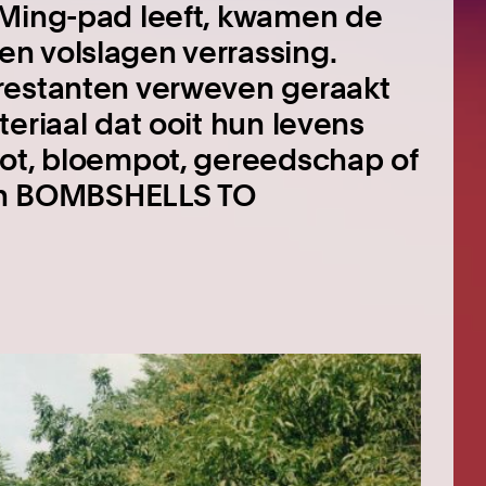
 Ming-pad leeft, kwamen de
n volslagen verrassing.
restanten verweven geraakt
eriaal dat ooit hun levens
oot, bloempot, gereedschap of
s in BOMBSHELLS TO