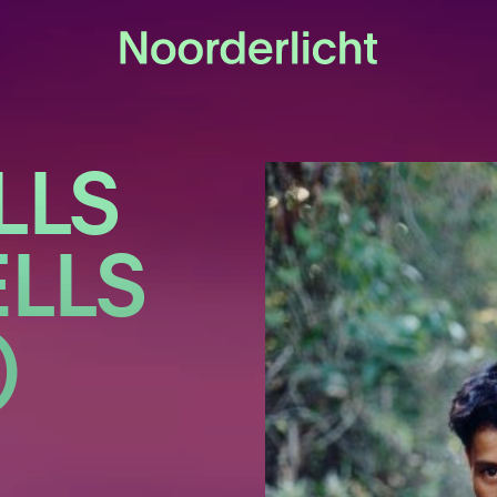
LLS
LLS
)