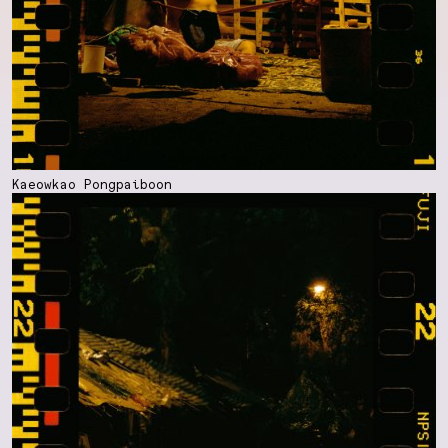
Kaeowkao Pongpaiboon