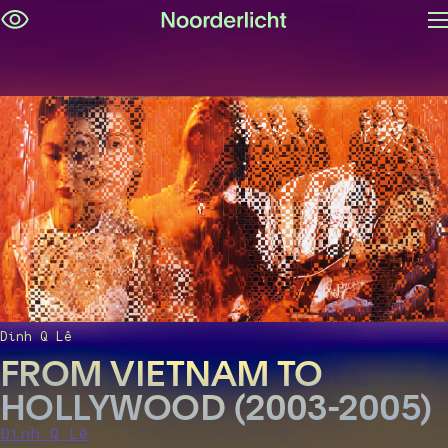
M
Navigatie
op
overslaan
Dinh Q Lê
FROM VIETNAM TO
HOLLYWOOD (2003-2005)
Dinh Q Lê