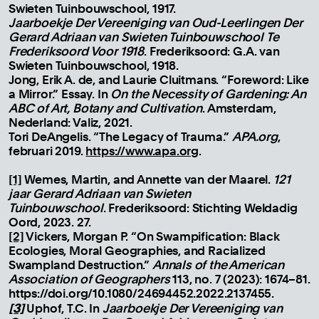
Swieten Tuinbouwschool, 1917.
Jaarboekje Der Vereeniging van Oud-Leerlingen Der
Gerard Adriaan van Swieten Tuinbouwschool Te
Frederiksoord Voor 1918
. Frederiksoord: G.A. van
Swieten Tuinbouwschool, 1918.
Jong, Erik A. de, and Laurie Cluitmans. “Foreword: Like
a Mirror.” Essay. In
On the Necessity of Gardening: An
ABC of Art, Botany and Cultivation
. Amsterdam,
Nederland: Valiz, 2021.
Tori DeAngelis. “The Legacy of Trauma.”
APA.org
,
februari 2019.
https://www.apa.org
.
[1]
Wemes, Martin, and Annette van der Maarel.
121
jaar Gerard Adriaan van Swieten
Tuinbouwschool
. Frederiksoord: Stichting Weldadig
Oord, 2023. 27.
[2]
Vickers, Morgan P. “On Swampification: Black
Ecologies, Moral Geographies, and Racialized
Swampland Destruction.”
Annals of the American
Association of Geographers
113, no. 7 (2023): 1674–81.
https://doi.org/10.1080/24694452.2022.2137455.
[3]
Uphof, T.C. In
Jaarboekje Der Vereeniging van