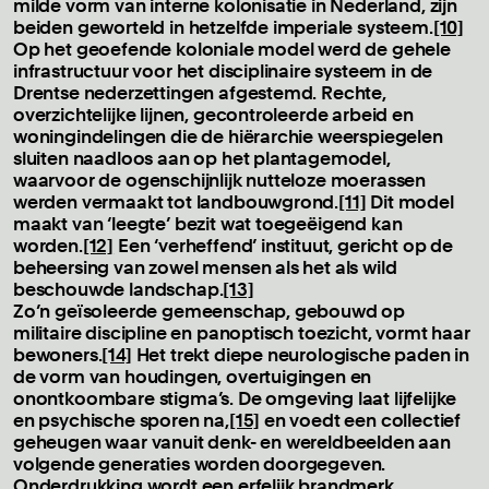
milde vorm van interne kolonisatie in Nederland, zijn
beiden geworteld in hetzelfde imperiale systeem.
[10]
Op het geoefende koloniale model werd de gehele
infrastructuur voor het disciplinaire systeem in de
Drentse nederzettingen afgestemd. Rechte,
overzichtelijke lijnen, gecontroleerde arbeid en
woningindelingen die de hiërarchie weerspiegelen
sluiten naadloos aan op het plantagemodel,
waarvoor de ogenschijnlijk nutteloze moerassen
werden vermaakt tot landbouwgrond.
[11]
Dit model
maakt van ‘leegte’ bezit wat toegeëigend kan
worden.
[12]
Een ‘verheffend’ instituut, gericht op de
beheersing van zowel mensen als het als wild
beschouwde landschap.
[13]
Zo’n geïsoleerde gemeenschap, gebouwd op
militaire discipline en panoptisch toezicht, vormt haar
bewoners.
[14]
Het trekt diepe neurologische paden in
de vorm van houdingen, overtuigingen en
onontkoombare stigma’s. De omgeving laat lijfelijke
en psychische sporen na,
[15]
en voedt een collectief
geheugen waar vanuit denk- en wereldbeelden aan
volgende generaties worden doorgegeven.
Onderdrukking wordt een erfelijk brandmerk,