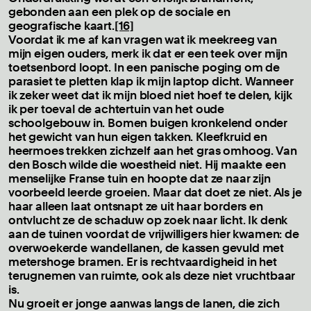
gebonden aan een plek op de sociale en
geografische kaart.
[16]
Voordat ik me af kan vragen wat ik meekreeg van
mijn eigen ouders, merk ik dat er een teek over mijn
toetsenbord loopt. In een panische poging om de
parasiet te pletten klap ik mijn laptop dicht. Wanneer
ik zeker weet dat ik mijn bloed niet hoef te delen, kijk
ik per toeval de achtertuin van het oude
schoolgebouw in. Bomen buigen kronkelend onder
het gewicht van hun eigen takken. Kleefkruid en
heermoes trekken zichzelf aan het gras omhoog. Van
den Bosch wilde die woestheid niet. Hij maakte een
menselijke Franse tuin en hoopte dat ze naar zijn
voorbeeld leerde groeien. Maar dat doet ze niet. Als je
haar alleen laat ontsnapt ze uit haar borders en
ontvlucht ze de schaduw op zoek naar licht. Ik denk
aan de tuinen voordat de vrijwilligers hier kwamen: de
overwoekerde wandellanen, de kassen gevuld met
metershoge bramen. Er is rechtvaardigheid in het
terugnemen van ruimte, ook als deze niet vruchtbaar
is.
Nu groeit er jonge aanwas langs de lanen, die zich