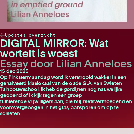
Updates overzicht
DIGITAL MIRROR: Wat
wortelt is woest
Essay door Lilian Anneloes
15 dec 2025
Op Pinkstermaandag word ik verstrooid wakker in een
gehalveerd klaslokaal van de oude G.A. van Swieten
Tuinbouwschool. Ik heb de gordijnen nog nauwelijks
geopend of ik kijk tegen een groep
tuinierende
vrijwilligers aan, die mij, nietsvermoedend en
voorovergebogen in het gras, aansporen om op te
schieten.