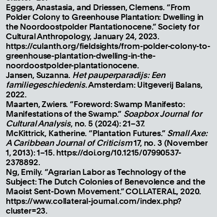
Eggers, Anastasia, and Driessen, Clemens. “From
Polder Colony to Greenhouse Plantation: Dwelling in
the Noordoostpolder Plantationocene.” Society for
Cultural Anthropology, January 24, 2023.
https://culanth.org/fieldsights/from-polder-colony-to-
greenhouse-plantation-dwelling-in-the-
noordoostpolder-plantationocene.
Jansen, Suzanna.
Het pauperparadijs: Een
familiegeschiedenis
. Amsterdam: Uitgeverij Balans,
2022.
Maarten, Zwiers. “Foreword: Swamp Manifesto:
Manifestations of the Swamp.”
Soapbox Journal for
Cultural Analysis
, no. 5 (2024): 21–37.
McKittrick, Katherine. “Plantation Futures.”
Small Axe:
A Caribbean Journal of Criticism
17, no. 3 (November
1, 2013): 1–15. https://doi.org/10.1215/07990537-
2378892.
Ng, Emily. “Agrarian Labor as Technology of the
Subject: The Dutch Colonies of Benevolence and the
Maoist Sent-Down Movement.” COLLATERAL, 2020.
https://www.collateral-journal.com/index.php?
cluster=23.