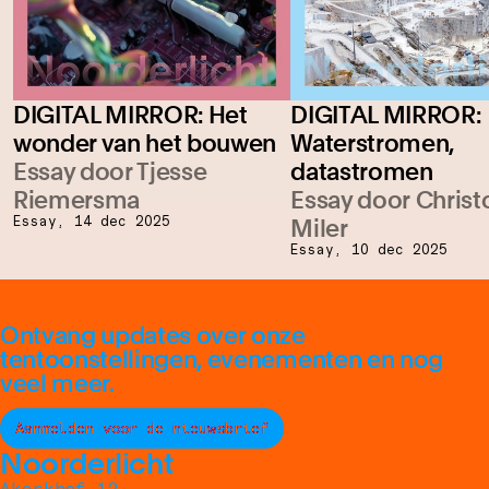
DIGITAL MIRROR: Het
DIGITAL MIRROR:
wonder van het bouwen
Waterstromen,
Essay door Tjesse
datastromen
Riemersma
Essay door Chris
Essay,
14 dec 2025
Miler
Essay,
10 dec 2025
Ontvang updates over onze
tentoonstellingen, evenementen en nog
veel meer.
Aanmelden voor de nieuwsbrief
Noorderlicht
Akerkhof 12