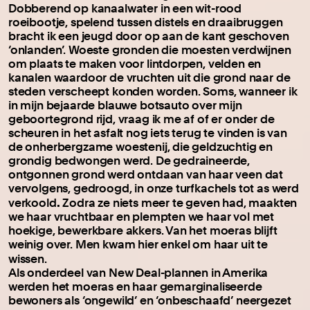
Dobberend op kanaalwater in een wit-rood
roeibootje, spelend tussen distels en draaibruggen
bracht ik een jeugd door op aan de kant geschoven
‘onlanden’. Woeste gronden die moesten verdwijnen
om plaats te maken voor lintdorpen, velden en
kanalen waardoor de vruchten uit die grond naar de
steden verscheept konden worden. Soms, wanneer ik
in mijn bejaarde blauwe botsauto over mijn
geboortegrond rijd, vraag ik me af of er onder de
scheuren in het asfalt nog iets terug te vinden is van
de onherbergzame woestenij, die geldzuchtig en
grondig bedwongen werd. De gedraineerde,
ontgonnen grond werd ontdaan van haar veen dat
vervolgens, gedroogd, in onze turfkachels tot as werd
.
verkoold
Zodra ze niets meer te geven had, maakten
we haar vruchtbaar en plempten we haar vol met
hoekige, bewerkbare akkers. Van het moeras blijft
weinig over. Men kwam hier enkel om haar uit te
wissen.
Als onderdeel van New Deal-plannen in Amerika
werden het moeras en haar gemarginaliseerde
bewoners als ‘ongewild’ en ‘onbeschaafd’ neergezet