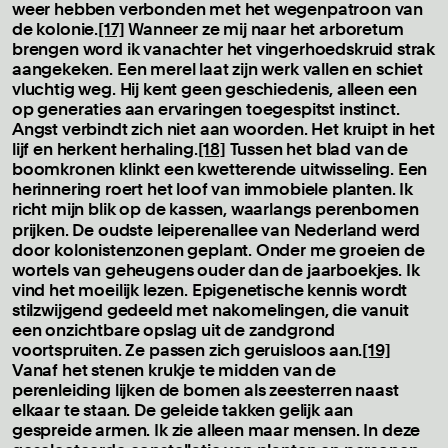
weer hebben verbonden met het wegenpatroon van
de kolonie.
[17]
Wanneer ze mij naar het arboretum
brengen word ik vanachter het vingerhoedskruid strak
aangekeken. Een merel laat zijn werk vallen en schiet
vluchtig weg. Hij kent geen geschiedenis, alleen een
op generaties aan ervaringen toegespitst instinct.
Angst verbindt zich niet aan woorden. Het kruipt in het
lijf en herkent herhaling.
[18]
Tussen het blad van de
boomkronen klinkt een kwetterende uitwisseling. Een
herinnering roert het loof van immobiele planten. Ik
richt mijn blik op de kassen, waarlangs perenbomen
prijken. De oudste leiperenallee van Nederland
werd
door kolonistenzonen geplant. Onder me groeien de
wortels van geheugens ouder dan de jaarboekjes. Ik
vind het moeilijk lezen. Epigenetische kennis wordt
stilzwijgend gedeeld met nakomelingen, die vanuit
een onzichtbare opslag uit de zandgrond
voortspruiten. Ze passen zich geruisloos aan.
[19]
Vanaf het stenen krukje te midden van de
perenleiding lijken de bomen als zeesterren naast
elkaar te staan. De geleide takken gelijk aan
gespreide armen. Ik zie alleen maar mensen. In deze