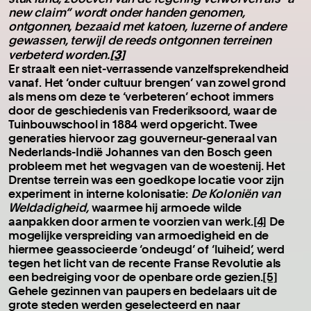
new claim” wordt onder handen genomen,
ontgonnen, bezaaid met katoen, luzerne of andere
gewassen, terwijl de reeds ontgonnen terreinen
[3]
verbeterd worden.
Er straalt een niet-verrassende vanzelfsprekendheid
vanaf. Het ‘onder cultuur brengen’ van zowel grond
als mens om deze te ‘verbeteren’ echoot immers
door de geschiedenis van Frederiksoord, waar de
Tuinbouwschool in 1884 werd opgericht. Twee
generaties hiervoor zag gouverneur-generaal van
Nederlands-Indië Johannes van den Bosch geen
probleem met het wegvagen van de woestenij. Het
Drentse terrein was een goedkope locatie voor zijn
experiment in interne kolonisatie:
De Koloniën van
Weldadigheid,
waarmee hij armoede wilde
aanpakken door armen te voorzien van werk.
[4]
De
mogelijke verspreiding van armoedigheid en de
hiermee geassocieerde ‘ondeugd’ of ‘luiheid’, werd
tegen het licht van de recente Franse Revolutie als
een bedreiging voor de openbare orde gezien.
[5]
Gehele gezinnen van paupers en bedelaars uit de
grote steden werden geselecteerd en naar