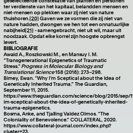
geselecteerde constellatie van planten en personen
ter verdienste van het kapitaal, belandden mensen en
niet-mensen op plekken waar zij niet van nature
thuishoren.
[20]
Gaven we ze vormen die zij niet van
nature hadden, dwongen we hen tot een onnatuurlijke
nabijheid
[21]
- samengebracht, niet uit wil, maar uit
noodzaak. Opdat elke korrel zijn hoogste opbrengst
levert.
BIBLIOGRAFIE
Awaid A., Roszkowski M., en Mansuy I. M.
“Transgenerational Epigenetics of Traumatic
Stress.”
Progress in Molecular Biology and
Translational Science
158 (2018): 273–298.
Birney, Ewan. “Why I’m Sceptical about the Idea of
Genetically Inherited Trauma.” The Guardian,
September 11, 2015.
https://www.theguardian.com/science/blog/2015/sep/1
im-sceptical-about-the-idea-of-genetically-inherited-
trauma-epigenetics.
Bosma, Anke, and Tjalling Valdez Olmos. “The
Coloniality of Benevolence.” COLLATERAL, 2020.
https://www.collateral-journal.com/index.php?
cluster=23.