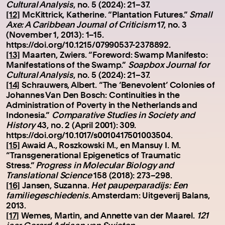
Cultural Analysis
, no. 5 (2024): 21–37.
[12]
McKittrick, Katherine. “Plantation Futures.”
Small
Axe: A Caribbean Journal of Criticism
17, no. 3
(November 1, 2013): 1–15.
https://doi.org/10.1215/07990537-2378892.
[13]
Maarten, Zwiers. “Foreword: Swamp Manifesto:
Manifestations of the Swamp.”
Soapbox Journal for
Cultural Analysis
, no. 5 (2024): 21–37.
[14]
Schrauwers, Albert. “The ‘Benevolent’ Colonies of
Johannes Van Den Bosch: Continuities in the
Administration of Poverty in the Netherlands and
Indonesia.”
Comparative Studies in Society and
History
43, no. 2 (April 2001): 309.
https://doi.org/10.1017/s0010417501003504.
[15]
Awaid A., Roszkowski M., en Mansuy I. M.
“Transgenerational Epigenetics of Traumatic
Stress.”
Progress in Molecular Biology and
Translational Science
158 (2018): 273–298.
[16]
Jansen, Suzanna.
Het pauperparadijs: Een
familiegeschiedenis
. Amsterdam: Uitgeverij Balans,
2013.
[17]
Wemes, Martin, and Annette van der Maarel.
121