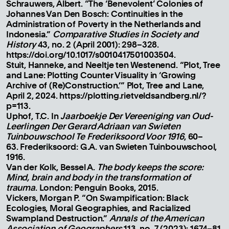
Schrauwers, Albert. “The ‘Benevolent’ Colonies of
Johannes Van Den Bosch: Continuities in the
Administration of Poverty in the Netherlands and
Indonesia.”
Comparative Studies in Society and
History
43, no. 2 (April 2001): 298–328.
https://doi.org/10.1017/s0010417501003504.
Stuit, Hanneke, and Neeltje ten Westenend. “Plot, Tree
and Lane: Plotting Counter Visuality in ‘Growing
Archive of (Re)Construction.’” Plot, Tree and Lane,
April 2, 2024. https://plotting.rietveldsandberg.nl/?
p=113.
Uphof, T.C. In
Jaarboekje Der Vereeniging van Oud-
Leerlingen Der Gerard Adriaan van Swieten
Tuinbouwschool Te Frederiksoord Voor 1916
, 60–
63. Frederiksoord: G.A. van Swieten Tuinbouwschool,
1916.
Van der Kolk, Bessel A.
The body keeps the score:
Mind, brain and body in the transformation of
trauma
. London: Penguin Books, 2015.
Vickers, Morgan P. “On Swampification: Black
Ecologies, Moral Geographies, and Racialized
Swampland Destruction.”
Annals of the American
Association of Geographers
113, no. 7 (2023): 1674–81.