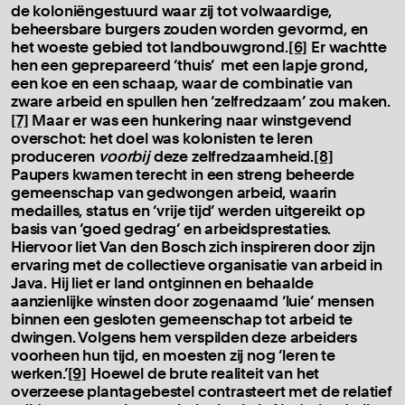
de
koloniëngestuurd waar zij tot volwaardige,
beheersbare burgers zouden worden gevormd, en
het woeste gebied tot landbouwgrond.
[6]
Er wachtte
hen een geprepareerd ‘thuis’ met een lapje grond,
een koe en een schaap, waar de combinatie van
zware arbeid en spullen hen ‘zelfredzaam’ zou maken.
[7]
Maar er was een hunkering naar winstgevend
overschot: het doel was kolonisten te leren
produceren
voorbij
deze zelfredzaamheid.
[8]
Paupers kwamen terecht in een streng beheerde
gemeenschap van gedwongen arbeid, waarin
medailles, status en ‘vrije tijd’ werden uitgereikt op
basis van ‘goed gedrag’ en arbeidsprestaties.
Hiervoor liet Van den Bosch zich inspireren door zijn
ervaring met de collectieve organisatie van arbeid in
Java. Hij liet er land ontginnen en behaalde
aanzienlijke winsten door zogenaamd ‘luie’ mensen
binnen een gesloten gemeenschap tot arbeid te
dwingen. Volgens hem verspilden deze arbeiders
voorheen hun tijd, en moesten zij nog ‘leren te
werken.’
[9]
Hoewel de brute realiteit van het
overzeese plantagebestel contrasteert met de relatief