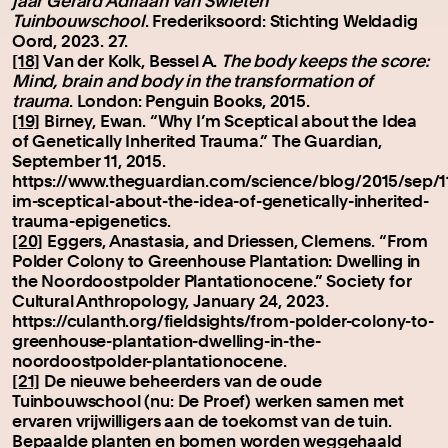
jaar Gerard Adriaan van Swieten
Tuinbouwschool
. Frederiksoord: Stichting Weldadig
Oord, 2023. 27.
[18]
Van der Kolk, Bessel A.
The body keeps the score:
Mind, brain and body in the transformation of
trauma
. London: Penguin Books, 2015.
[19]
Birney, Ewan. “Why I’m Sceptical about the Idea
of Genetically Inherited Trauma.” The Guardian,
September 11, 2015.
https://www.theguardian.com/science/blog/2015/sep/1
im-sceptical-about-the-idea-of-genetically-inherited-
trauma-epigenetics.
[20]
Eggers, Anastasia, and Driessen, Clemens. “From
Polder Colony to Greenhouse Plantation: Dwelling in
the Noordoostpolder Plantationocene.” Society for
Cultural Anthropology, January 24, 2023.
https://culanth.org/fieldsights/from-polder-colony-to-
greenhouse-plantation-dwelling-in-the-
noordoostpolder-plantationocene.
[21]
De nieuwe beheerders van de oude
Tuinbouwschool (nu: De Proef) werken samen met
ervaren vrijwilligers aan de toekomst van de tuin.
Bepaalde planten en bomen worden weggehaald