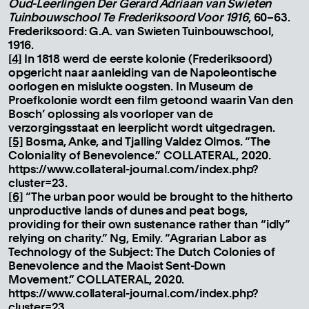
Oud-Leerlingen Der Gerard Adriaan van Swieten
Tuinbouwschool Te Frederiksoord Voor 1916
, 60–63.
Frederiksoord: G.A. van Swieten Tuinbouwschool,
1916.
[4]
In 1818 werd de eerste kolonie (Frederiksoord)
opgericht naar aanleiding van de Napoleontische
oorlogen en mislukte oogsten. In Museum de
Proefkolonie wordt een film getoond waarin Van den
Bosch’ oplossing als voorloper van de
verzorgingsstaat en leerplicht wordt uitgedragen.
[5]
Bosma, Anke, and Tjalling Valdez Olmos. “The
Coloniality of Benevolence.” COLLATERAL, 2020.
https://www.collateral-journal.com/index.php?
cluster=23.
[6]
“The urban poor would be brought to the hitherto
unproductive lands of dunes and peat bogs,
providing for their own sustenance rather than “idly”
relying on charity.” Ng, Emily. “Agrarian Labor as
Technology of the Subject: The Dutch Colonies of
Benevolence and the Maoist Sent-Down
Movement.” COLLATERAL, 2020.
https://www.collateral-journal.com/index.php?
cluster=23.