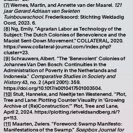
[7]
Wemes, Martin, and Annette van der Maarel.
121
jaar Gerard Adriaan van Swieten
Tuinbouwschool
. Frederiksoord: Stichting Weldadig
Oord, 2023. 6.
[8]
Ng, Emily. “Agrarian Labor as Technology of the
Subject: The Dutch Colonies of Benevolence and the
Maoist Sent-Down Movement.” COLLATERAL, 2020.
https://www.collateral-journal.com/index.php?
cluster=23.
[9]
Schrauwers, Albert. “The ‘Benevolent’ Colonies of
Johannes Van Den Bosch: Continuities in the
Administration of Poverty in the Netherlands and
Indonesia.”
Comparative Studies in Society and
History
43, no. 2 (April 2001): 359.
https://doi.org/10.1017/s0010417501003504.
[10]
Stuit, Hanneke, and Neeltje ten Westenend. “Plot,
Tree and Lane: Plotting Counter Visuality in ‘Growing
Archive of (Re)Construction.’” Plot, Tree and Lane,
April 2, 2024. https://plotting.rietveldsandberg.nl/?
p=113.
[11]
Maarten, Zwiers. “Foreword: Swamp Manifesto:
Manifestations of the Swamp.”
Soapbox Journal for