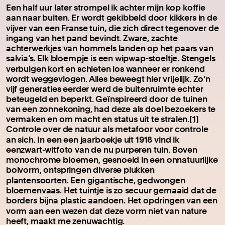
Een half uur later strompel ik achter mijn kop koffie
aan naar buiten. Er wordt gekibbeld door kikkers in de
,
vijver van een Franse tuin
die zich direct tegenover de
ingang van het pand bevindt. Zware, zachte
achterwerkjes van hommels landen op het paars van
salvia’s. Elk bloempje is een wipwap-stoeltje. Stengels
verbuigen kort en schieten los wanneer
er ronkend
wordt weggevlogen. Alles beweegt hier vrijelijk. Zo’n
vijf generaties eerder werd de buitenruimte echter
beteugeld en beperkt. Geïnspireerd door de tuinen
van een zonnekoning, had deze als doel bezoekers te
vermaken en om macht en status uit te stralen.
[1]
Controle over de natuur als metafoor voor controle
an sich. In
een
een jaarboekje uit 1918 vind ik
eenzwart-witfoto van de nu purperen tuin. Boven
monochrome bloemen, gesnoeid in een onnatuurlijke
bolvorm, ontspringen diverse plukken
plantensoorten.
Een gigantische, gedwongen
bloemenvaas. Het tuintje is zo secuur gemaaid dat de
borders bijna plastic aandoen. Het opdringen van een
vorm aan een wezen dat
deze vorm niet van nature
heeft, maakt me zenuwachtig.