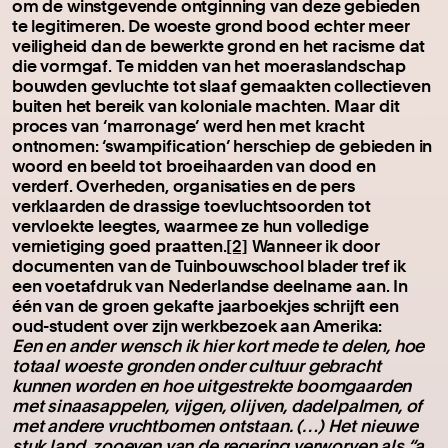
om de winstgevende ontginning van deze gebieden
te legitimeren. De woeste grond bood echter meer
veiligheid dan de bewerkte grond en het racisme dat
die vormgaf. Te midden van het moeraslandschap
bouwden gevluchte tot slaaf gemaakten collectieven
buiten het bereik van koloniale machten. Maar dit
proces van ‘marronage’ werd hen met kracht
ontnomen: ‘swampification’ herschiep de gebieden in
woord en beeld tot broeihaarden van dood en
verderf. Overheden, organisaties en de pers
verklaarden de drassige toevluchtsoorden tot
vervloekte leegtes, waarmee ze hun volledige
vernietiging goed praatten.
[2]
Wanneer ik door
documenten van de Tuinbouwschool blader tref ik
een voetafdruk van Nederlandse deelname aan. In
één van de groen gekafte jaarboekjes schrijft een
oud-student over zijn werkbezoek aan Amerika:
Een en ander wensch ik hier kort mede te delen, hoe
totaal woeste gronden onder cultuur gebracht
kunnen worden en hoe uitgestrekte boomgaarden
met sinaasappelen, vijgen, olijven, dadelpalmen, of
met andere vruchtbomen ontstaan. (…) Het nieuwe
stuk land, zooeven van de regering verworven als “a