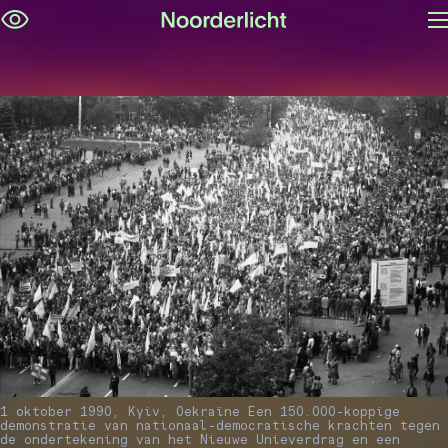
M
Navigatie
op
overslaan
1 oktober 1990, Kyiv, Oekraïne Een 150.000-koppige
demonstratie van nationaal-democratische krachten tegen
de ondertekening van het Nieuwe Unieverdrag en een