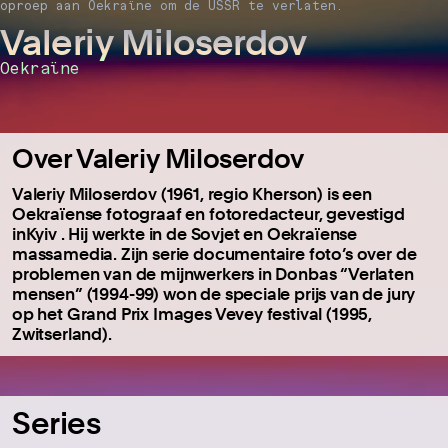
oproep aan Oekraïne om de USSR te verlaten.
Valeriy Miloserdov
Oekraïne
Over Valeriy Miloserdov
Valeriy Miloserdov (1961, regio Kherson) is een
Oekraïense fotograaf en fotoredacteur, gevestigd
inKyiv . Hij werkte in de Sovjet en Oekraïense
massamedia. Zijn serie documentaire foto’s over de
problemen van de mijnwerkers in Donbas “Verlaten
mensen” (1994-99) won de speciale prijs van de jury
op het Grand Prix Images Vevey festival (1995,
Zwitserland).
Series