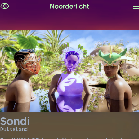
M
Navigatie
op
overslaan
Sondi
Duitsland