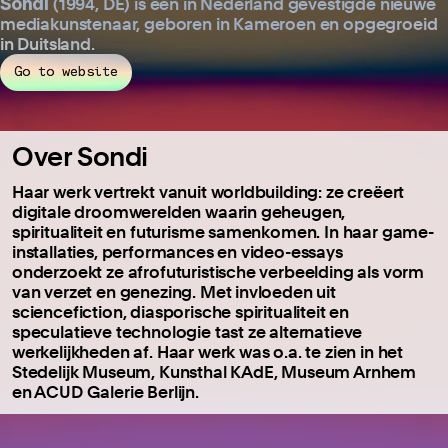
Sondi
(1994, DE) is een in Nederland gevestigde nieuwe
mediakunstenaar, geboren in Kameroen en opgegroeid
in Duitsland.
Go to website
Over Sondi
Haar werk vertrekt vanuit worldbuilding: ze creëert
digitale droomwerelden waarin geheugen,
spiritualiteit en futurisme samenkomen. In haar game-
installaties, performances en video-essays
onderzoekt ze afrofuturistische verbeelding als vorm
van verzet en genezing. Met invloeden uit
sciencefiction, diasporische spiritualiteit en
speculatieve technologie tast ze alternatieve
werkelijkheden af. Haar werk was o.a. te zien in het
Stedelijk Museum, Kunsthal KAdE, Museum Arnhem
en ACUD Galerie Berlijn.