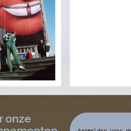
r onze
evenementen
Aanmelden voor d