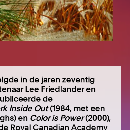
olgde in de jaren zeventig
tenaar Lee Friedlander en
publiceerde de
rk Inside Out
(1984, met een
ughs) en
Color is Power
(2000),
 de Royal Canadian Academy