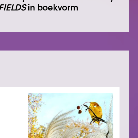
FIELDS
in boekvorm