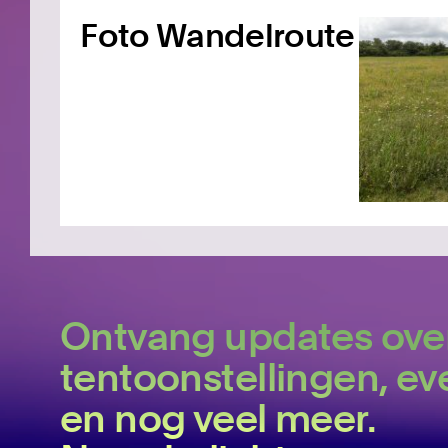
Foto Wandelroute
Ontvang updates ove
tentoonstellingen, 
en nog veel meer.