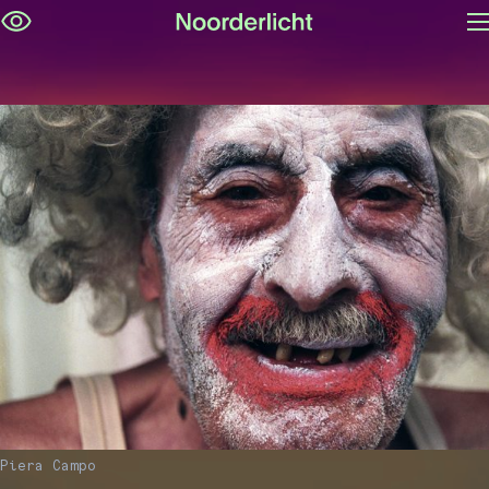
M
Navigatie
op
overslaan
Piera Campo