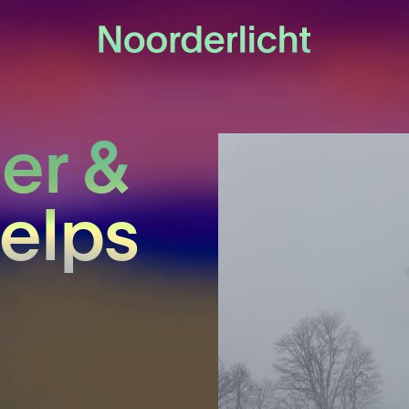
er &
elps