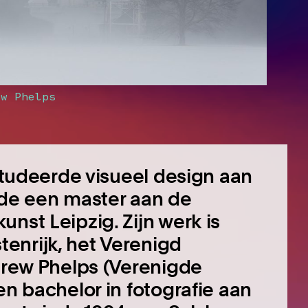
ew Phelps
 studeerde visueel design aan
lde een master aan de
nst Leipzig. Zijn werk is
enrijk, het Verenigd
ndrew Phelps (Verenigde
en bachelor in fotografie aan