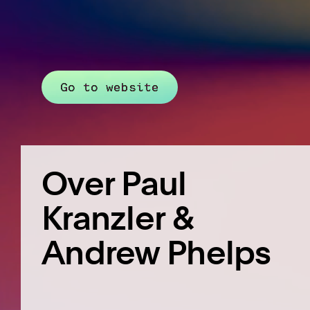
Go to website
Over Paul
Kranzler &
Andrew Phelps