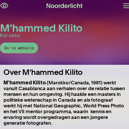
M
Navigatie
op
overslaan
M’hammed Kilito
Marokko
Go to website
Over M’hammed Kilito
M’hammed Kilito
(Marokko/Canada, 1981) werkt
vanuit Casablanca aan verhalen over de relatie tussen
mensen en hun omgeving. Hij haalde een masters in
politieke wetenschap in Canada en als fotograaf
werkt hij met National Geographic, World Press Photo
en het VII mentor programma, waarin kennis en
ervaring wordt overgedragen aan een jongere
generatie fotografen.