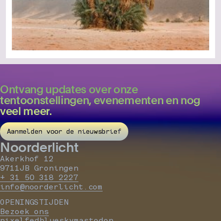
Ontvang updates over onze
tentoonstellingen, evenementen en nog
veel meer.
Aanmelden voor de nieuwsbrief
Noorderlicht
Akerkhof 12
9711JB Groningen
+ 31 50 318 2227
info@noorderlicht.com
OPENINGSTIJDEN
Bezoek ons
pixelfed
bluesky
mastodon