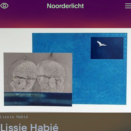
M
Navigatie
op
overslaan
Lissie Habié
Lissie Habié