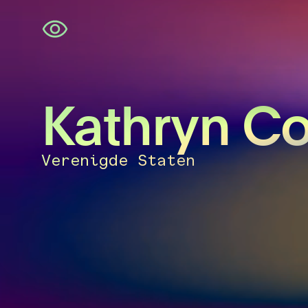
Navigatie
overslaan
Kathryn C
Verenigde Staten