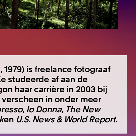
1979) is freelance fotograaf
e studeerde af aan de
on haar carrière in 2003 bij
k verscheen in onder meer
presso
,
Io Donna
,
The New
k
en
U.S. News & World Report
.