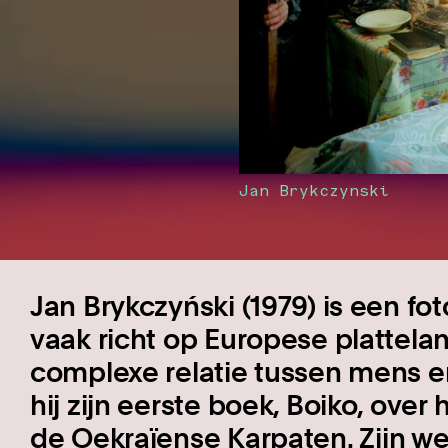
Jan Brykczynski
Jan Brykczyński (1979) is een fot
vaak richt op Europese plattel
complexe relatie tussen mens e
hij zijn eerste boek, Boiko, over 
de Oekraïense Karpaten.
Zijn w