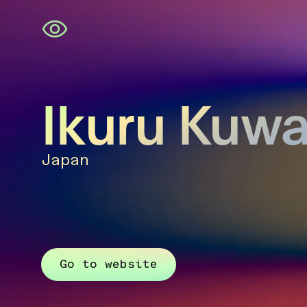
Navigatie
overslaan
Ikuru Kuw
Japan
Go to website