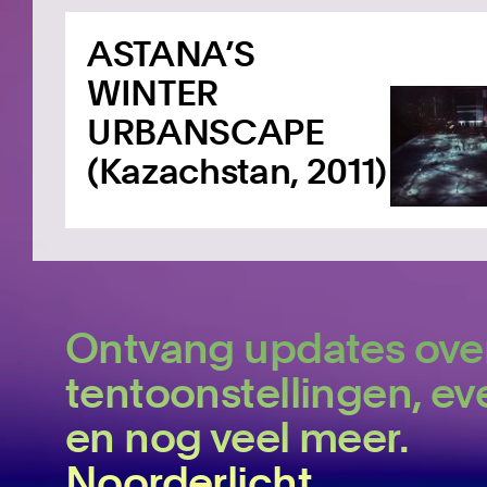
ASTANA’S
WINTER
URBANSCAPE
(Kazachstan, 2011)
Ontvang updates ove
tentoonstellingen, 
en nog veel meer.
Noorderlicht