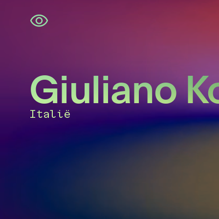
Navigatie
overslaan
Giuliano K
Italië