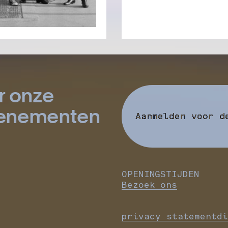
r onze
evenementen
Aanmelden voor d
OPENINGSTIJDEN
Bezoek ons
privacy statement
di