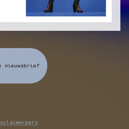
e nieuwsbrief
sclaimer
pers