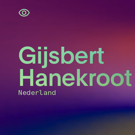
Navigatie
overslaan
Gijsbert
Hanekroot
Nederland