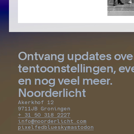
Ontvang updates ove
tentoonstellingen, 
en nog veel meer.
Noorderlicht
Akerkhof 12
9711JB Groningen
+ 31 50 318 2227
info@noorderlicht.com
pixelfed
bluesky
mastodon