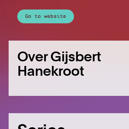
Go to website
Over Gijsbert
Hanekroot