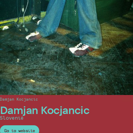
Damjan Kocjancic
Damjan Kocjancic
Slovenië
Go to website