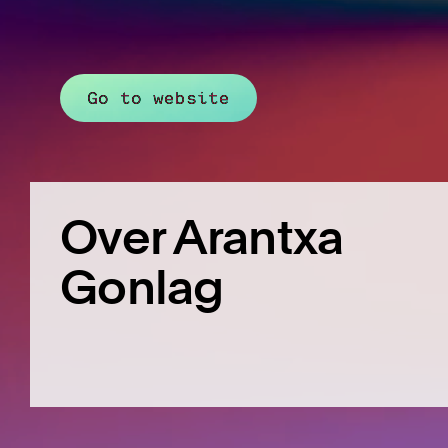
Go to website
Over Arantxa
Gonlag