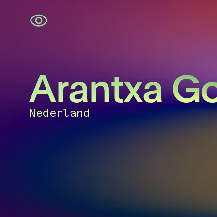
Navigatie
overslaan
Arantxa G
Nederland