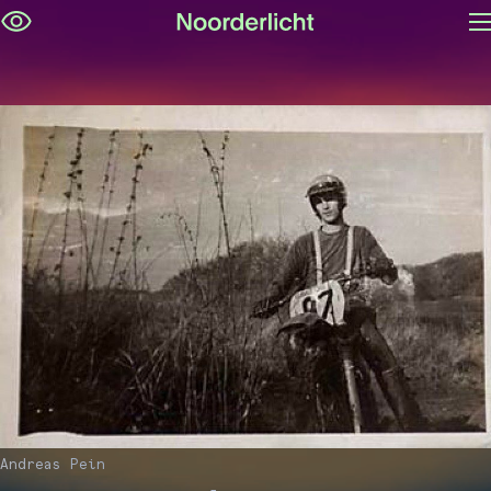
M
Navigatie
op
overslaan
Andreas Pein