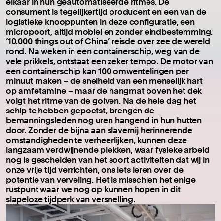
elkaar in hun geautomatiseerde ritmes. De
consument is tegelijkertijd producent en een van de
logistieke knooppunten in deze configuratie, een
micropoort, altijd mobiel en zonder eindbestemming.
‘10.000 things out of China’
reisde over zee de wereld
rond. Na weken in een containerschip, weg van de
vele prikkels, ontstaat een zeker tempo. De motor van
een containerschip kan 100 omwentelingen per
minuut maken – de snelheid van een menselijk hart
op amfetamine – maar de hangmat boven het dek
volgt het ritme van de golven. Na de hele dag het
schip te hebben gepoetst, brengen de
bemanningsleden nog uren hangend in hun hutten
door. Zonder de bijna aan slavernij herinnerende
omstandigheden te verheerlijken, kunnen deze
langzaam verdwijnende plekken, waar fysieke arbeid
nog is gescheiden van het soort activiteiten dat wij in
onze vrije tijd verrichten, ons iets leren over de
potentie van verveling. Het is misschien het enige
rustpunt waar we nog op kunnen hopen in dit
slapeloze tijdperk van versnelling.