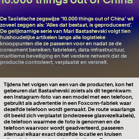
Mari Bastashevski
De Taoïstische zegswijze ‘10.000 things out of China’ wil
zoveel zeggen als: ‘Alles dat bestaat, is geproduceerd’.
De gelijknamige serie van Mari Bastashevski volgt tien
huishoudelijke artikelen langs alle logistieke
knooppunten die ze passeren voor en nadat ze de
consument bereiken: fabrieken, data-infrastructuur,
maritieme beveiliging en het verdere netwerk dat de
productie controleert, verplaatst en versnelt.
Tijdens het volgen van een van de producten, kon het
gebeuren dat Bastashevski zoiets als dit tegenkwam:
een Instagram-foto van een model met een telefoon,
gebruikt als advertentie in een
Foxconn
-fabriek waar
dezelfde telefoon wordt gemaakt. De route waarlangs
dit beeld zich verplaatst (onderzeese glasvezelkabels),
de telefoon waarmee de foto is genomen en de
telefoon waarvoor wordt geadverteerd, passeren
allemaal elkaar exact dezelfde locatie en kruisen