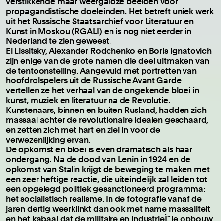
verstikkende maar weergaloze beelden voor
propagandistische doeleinden. Het betreft uniek werk
uit het Russische Staatsarchief voor Literatuur en
Kunst in Moskou (RGALI) en is nog niet eerder in
Nederland te zien geweest.
El Lissitsky, Alexander Rodchenko en Boris Ignatovich
zijn enige van de grote namen die deel uitmaken van
de tentoonstelling. Aangevuld met portretten van
hoofdrolspelers uit de Russische Avant Garde
vertellen ze het verhaal van de ongekende bloei in
kunst, muziek en literatuur na de Revolutie.
Kunstenaars, binnen en buiten Rusland, hadden zich
massaal achter de revolutionaire idealen geschaard,
en zetten zich met hart en ziel in voor de
verwezenlijking ervan.
De opkomst en bloei is even dramatisch als haar
ondergang. Na de dood van Lenin in 1924 en de
opkomst van Stalin krijgt de beweging te maken met
een zeer heftige reactie, die uiteindelijk zal leiden tot
een opgelegd politiek gesanctioneerd programma:
het socialistisch realisme. In de fotografie vanaf de
jaren dertig weerklinkt dan ook met name massaliteit
en het kabaal dat de militaire en industrieÌˆle opbouw