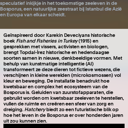
speculatief inkijkje in het toekomstige zeeleven in de
Bosporus, een natuurlijke zeestraat bij Istanbul die Azië
en Europa van elkaar scheidt.
Geïnspireerd door Karekin Deveciyans historische
boek
Fish and Fisheries in Turkey
(1915) en
gesprekken met vissers, activisten en biologen,
brengt Topdal-İrez historische en hedendaagse
soorten samen in nieuwe, denkbeeldige vormen. Met
behulp van kunstmatige intelligentie (AI)
transformeert ze deze dieren tot fictieve wezens, die
verschijnen in kleine werelden (microkosmossen) vol
kleur en beweging. De installatie benadrukt hoe
kwetsbaar en complex het ecosysteem van de
Bosporus is. Geluiden van zuurstofapparaten, die
gebruikt worden om kwetsbaar zeeleven te herstellen,
vullen de ruimte en creëren een sfeer van zorg en
dreiging.
Hatchery
biedt zo een futuristische blik op
hoe het leven in de Bosporus er over honderden jaren
uit zou kunnen zien.