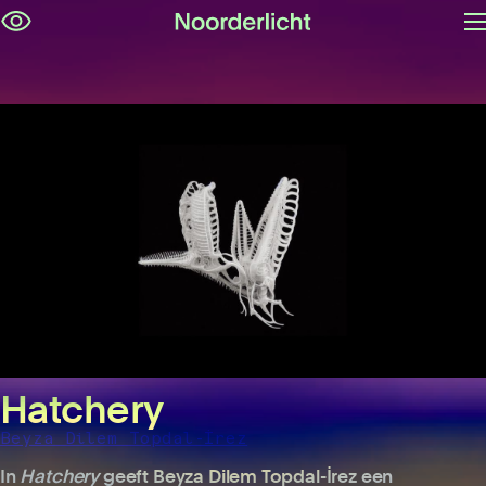
M
Navigatie
op
overslaan
Hatchery
Beyza Dilem Topdal-İrez
In
Hatchery
geeft Beyza Dilem Topdal-İrez een