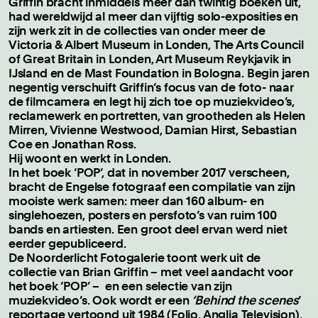
Griffin bracht inmiddels meer dan twintig boeken uit,
had wereldwijd al meer dan vijftig solo-exposities en
zijn werk zit in de collecties van onder meer de
Victoria & Albert Museum in Londen, The Arts Council
of Great Britain in Londen, Art Museum Reykjavik in
IJsland en de Mast Foundation in Bologna. Begin jaren
negentig verschuift Griffin’s focus van de foto- naar
de filmcamera en legt hij zich toe op muziekvideo’s,
reclamewerk en portretten, van grootheden als Helen
Mirren, Vivienne Westwood, Damian Hirst, Sebastian
Coe en Jonathan Ross.
Hij woont en werkt in Londen.
In het boek ‘POP’, dat in november 2017 verscheen,
bracht de Engelse fotograaf een compilatie van zijn
mooiste werk samen: meer dan 160 album- en
singlehoezen, posters en persfoto’s van ruim 100
bands en artiesten. Een groot deel ervan werd niet
eerder gepubliceerd.
De Noorderlicht Fotogalerie toont werk uit de
collectie van Brian Griffin – met veel aandacht voor
het boek ‘POP’ – en een selectie van zijn
muziekvideo’s. Ook wordt er een
‘Behind the scenes
’
reportage vertoond uit 1984 (Folio, Anglia Television).