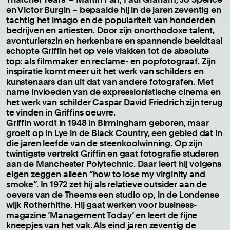
en Victor Burgin – bepaalde hij in de jaren zeventig en
tachtig het imago en de populariteit van honderden
bedrijven en artiesten. Door zijn onorthodoxe talent,
avonturierszin en herkenbare en spannende beeldtaal
schopte Griffin het op vele vlakken tot de absolute
top: als filmmaker en reclame- en popfotograaf. Zijn
inspiratie komt meer uit het werk van schilders en
kunstenaars dan uit dat van andere fotografen. Met
name invloeden van de expressionistische cinema en
het werk van schilder Caspar David Friedrich zijn terug
te vinden in Griffins oeuvre.
Griffin wordt in 1948 in Birmingham geboren, maar
groeit op in Lye in de Black Country, een gebied dat in
die jaren leefde van de steenkoolwinning. Op zijn
twintigste vertrekt Griffin en gaat fotografie studeren
aan de Manchester Polytechnic. Daar leert hij volgens
eigen zeggen alleen “how to lose my virginity and
smoke”. In 1972 zet hij als relatieve outsider aan de
oevers van de Theems een studio op, in de Londense
wijk Rotherhithe. Hij gaat werken voor business-
magazine ‘Management Today’ en leert de fijne
kneepjes van het vak. Als eind jaren zeventig de