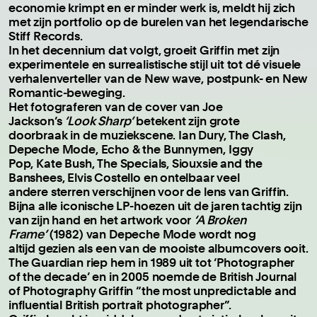
economie krimpt en er minder werk is, meldt hij zich
met zijn portfolio op de burelen van het legendarische
Stiff Records.
In het decennium dat volgt, groeit Griffin met zijn
experimentele en surrealistische stijl uit tot dé visuele
verhalenverteller van de New wave, postpunk- en New
Romantic-beweging.
Het fotograferen van de cover van Joe
Jackson’s
‘Look Sharp’
betekent zijn grote
doorbraak in de muziekscene. Ian Dury, The Clash,
Depeche Mode, Echo & the Bunnymen, Iggy
Pop, Kate Bush, The Specials, Siouxsie and the
Banshees, Elvis Costello en ontelbaar veel
andere sterren verschijnen voor de lens van Griffin.
Bijna alle iconische LP-hoezen uit de jaren tachtig zijn
van zijn hand en het artwork voor
‘A Broken
Frame’
(1982) van Depeche Mode wordt nog
altijd gezien als een van de mooiste albumcovers ooit.
The Guardian riep hem in 1989 uit tot ‘Photographer
of the decade’ en in 2005 noemde de British Journal
of Photography Griffin “the most unpredictable and
influential British portrait photographer”.