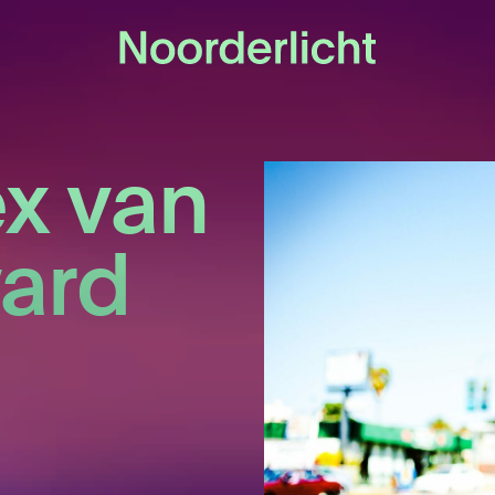
x van
ard