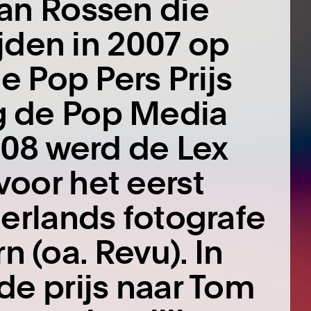
an Rossen die
ijden in 2007 op
e Pop Pers Prijs
g de Pop Media
008 werd de Lex
oor het eerst
derlands fotografe
(oa. Revu). In
de prijs naar Tom