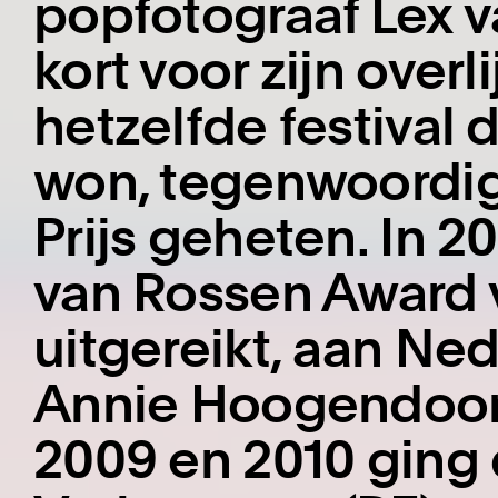
popfotograaf Lex v
kort voor zijn overl
hetzelfde festival d
won, tegenwoordi
Prijs geheten. In 2
van Rossen Award v
uitgereikt, aan Ne
Annie Hoogendoorn 
2009 en 2010 ging 