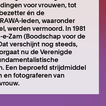
idingen voor vrouwen, tot
ezetter én de
l RAWA-leden, waaronder
l, werden vermoord. In 1981
m-e-Zam (Boodschap voor de
Dat verschijnt nog steeds,
oorgaat nu de Verenigde
fundamentalistische
. Een beproefd strijdmiddel
n en fotograferen van
vrouw.