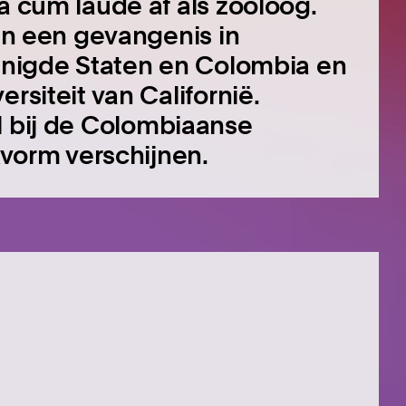
a cum laude af als zoöloog.
 in een gevangenis in
renigde Staten en Colombia en
rsiteit van Californië.
l bij de Colombiaanse
ekvorm verschijnen.