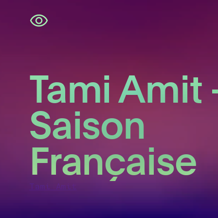
Skip
navigation
Tami Amit 
Saison
Française
Tami Amit