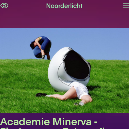
O
Skip
m
navigation
Academie Minerva -