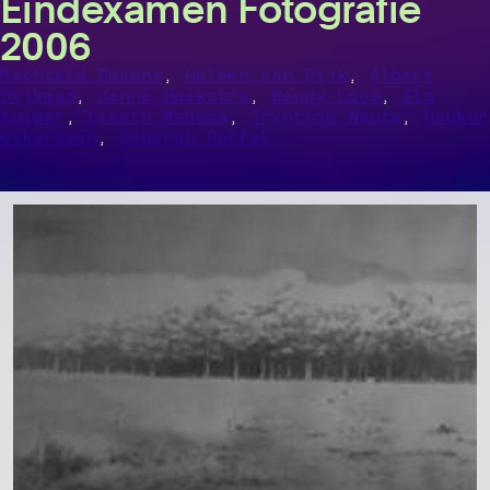
Eindexamen Fotografie
2006
,
,
Machteld Dekens
Heleen van Dijk
Albert
,
,
,
Dijkman
Jenne Hoekstra
Wendy Loos
Els
,
,
,
Kuiper
Liseth Medema
Tryntsje Nauta
Haukur
,
Oskarsson
Deborah Roffel